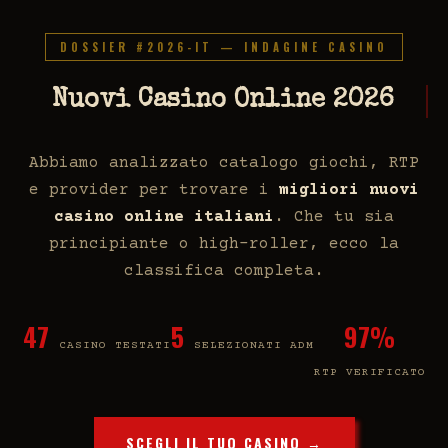
DOSSIER #2026-IT — INDAGINE CASINO
Nuovi Casino Online 2026
Abbiamo analizzato catalogo giochi, RTP
e provider per trovare i
migliori nuovi
casino online italiani
. Che tu sia
principiante o high-roller, ecco la
classifica completa.
47
5
97%
CASINO TESTATI
SELEZIONATI ADM
RTP VERIFICATO
SCEGLI IL TUO CASINO →