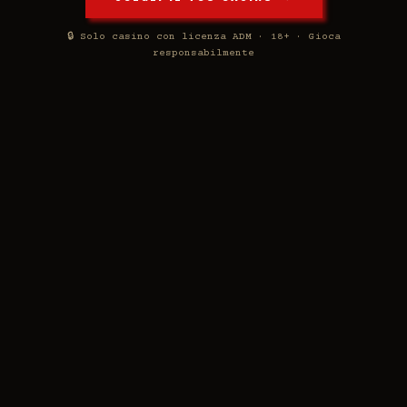
🔒 Solo casino con licenza ADM · 18+ · Gioca
responsabilmente