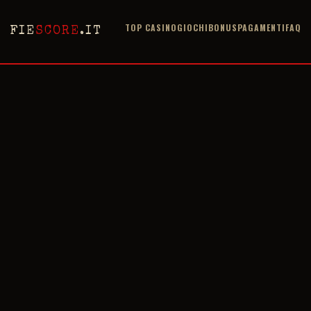
TOP CASINO
GIOCHI
BONUS
PAGAMENTI
FAQ
FIE
SCORE
.IT